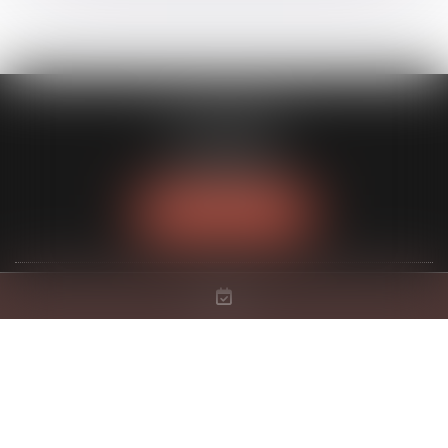
FL AVOCATS
30 rue Lacordaire
75015 PARIS 15
Tél :
01 77 14 04 95
NOUS LOCALISER
CABINET
AVOCAT
EXPERTISES
ACTUS
HONORAIRES
CONTACT
RDV EN LIGNE
PLAN DU SITE
MENTIONS LÉGALES
Septeo Digital & Services © 2024