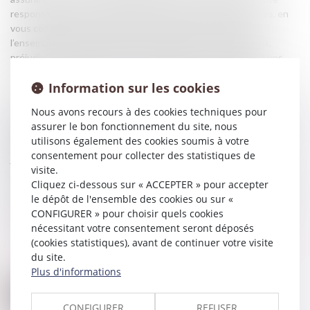
responsable. Nous intervenons dès les premières démarches, en
vous conseillant lors de l’expertise médicale, en évaluant
l’ensemble de vos préjudices (perte de revenus, souffrances,
préjudices esthétiques, etc.) et en négociant ou défendant vos
intérêts pour obtenir une indemnisation juste et complète.
Information sur les cookies
Le cabinet FL AVOCATS s’engage à vos côtés avec réactivité,
Nous avons recours à des cookies techniques pour
transparence et humanité. Chaque situation est unique : nous
assurer le bon fonctionnement du site, nous
vous proposons une stratégie adaptée à votre parcours et à vos
utilisons également des cookies soumis à votre
besoins, que ce soit dans le cadre d’une procédure amiable ou
consentement pour collecter des statistiques de
judiciaire.
visite.
Cliquez ci-dessous sur « ACCEPTER » pour accepter
Notre priorité : que vous puissiez vous reconstruire sereinement,
le dépôt de l'ensemble des cookies ou sur «
en étant pleinement reconnu en tant que victime.
CONFIGURER » pour choisir quels cookies
nécessitant votre consentement seront déposés
Nos compétences en la matière sont larges, n'hésitez pas à
nous
(cookies statistiques), avant de continuer votre visite
contacter
.
du site.
Plus d'informations
CONFIGURER
REFUSER