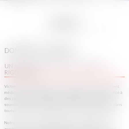
EXPERTISES
DOMMAGE CORPOREL
UN ACCOMPAGNEMENT HUMAIN ET
RIGOUREUX
Victime d’un accident de la route, d’une agression, d’un accident
médical ou d’un accident de la vie courante, vous êtes confronté à
des conséquences physiques, psychologiques et financières
souvent lourdes. Le cabinet FL AVOCATS vous accompagne dans
toutes les étapes de la réparation de votre préjudice corporel.
Notre mission : vous aider à faire valoir vos droits face aux
assurances, aux fonds d’indemnisation ou à toute autre entité