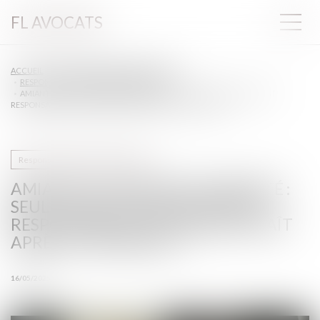
FL AVOCATS
ACCUEIL
DROIT DU TRAVAIL - EMPLOYEURS
RESPONSABILITÉ ACCIDENT DU TRAVAIL
AMIANTE ET PRÉJUDICE D’ANXIÉTÉ : SEUL LE NOUVEL EMPLOYEUR EST
RESPONSABLE SI LE DOMMAGE NAÎT APRÈS LE TRANSFERT !
Responsabilité accident du travail
AMIANTE ET PRÉJUDICE D’ANXIÉTÉ :
SEUL LE NOUVEL EMPLOYEUR EST
RESPONSABLE SI LE DOMMAGE NAÎT
APRÈS LE TRANSFERT !
16/05/2025