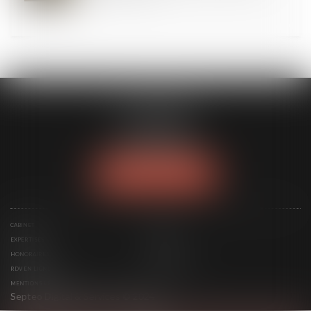
FL AVOCATS
30 rue Lacordaire
75015 PARIS 15
Tél :
01 77 14 04 95
NOUS LOCALISER
CABINET
AVOCAT
EXPERTISES
ACTUS
HONORAIRES
CONTACT
RDV EN LIGNE
PLAN DU SITE
MENTIONS LÉGALES
Septeo Digital & Services © 2024