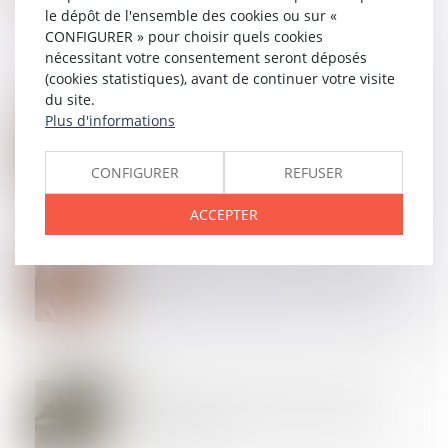
le dépôt de l'ensemble des cookies ou sur «
CONFIGURER » pour choisir quels cookies
nécessitant votre consentement seront déposés
(cookies statistiques), avant de continuer votre visite
du site.
Plus d'informations
06
JUIN
Des subventions pour prévenir les accidents du
travail et les maladies professionnelles
CONFIGURER
REFUSER
ACCEPTER
23
MAI
Les taux 2025 des cotisations AT/MP sont enfin
publiés !
16
MAI
Amiante et préjudice d’anxiété : seul le nouvel
employeur est responsable si le dommage naît
après le transfert !