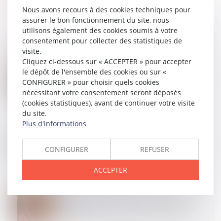
Nous avons recours à des cookies techniques pour
assurer le bon fonctionnement du site, nous
utilisons également des cookies soumis à votre
consentement pour collecter des statistiques de
visite.
Cliquez ci-dessous sur « ACCEPTER » pour accepter
24
JUIL.
le dépôt de l'ensemble des cookies ou sur «
Accident du travail : l'indemnisation ne peut être
CONFIGURER » pour choisir quels cookies
sollicitée devant le juge prud'homal sur le fondement
de l'obligation de sécurité
nécessitant votre consentement seront déposés
(cookies statistiques), avant de continuer votre visite
du site.
Plus d'informations
17
JUIL.
Accident du travail : pas de renvoi de la QPC sur la
présomption d'imputabilité et l'accès aux éléments
CONFIGURER
REFUSER
médicaux !
ACCEPTER
10
JUIL.
Faute inexcusable et amiante : la victime doit
prouver son exposition au risque chez l’employeur
poursuivi