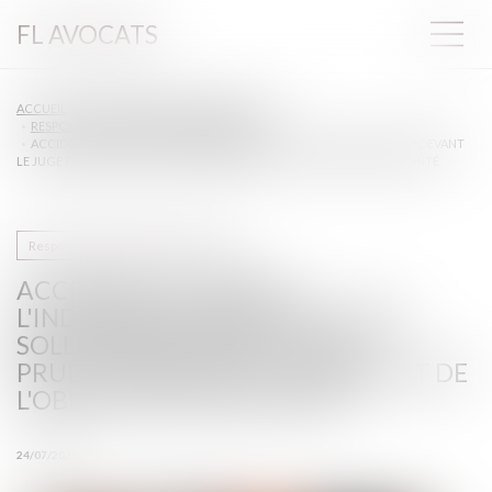
FL AVOCATS
ACCUEIL
DROIT DU TRAVAIL - EMPLOYEURS
RESPONSABILITÉ ACCIDENT DU TRAVAIL
ACCIDENT DU TRAVAIL : L'INDEMNISATION NE PEUT ÊTRE SOLLICITÉE DEVANT
LE JUGE PRUD'HOMAL SUR LE FONDEMENT DE L'OBLIGATION DE SÉCURITÉ
Responsabilité accident du travail
ACCIDENT DU TRAVAIL :
L'INDEMNISATION NE PEUT ÊTRE
SOLLICITÉE DEVANT LE JUGE
PRUD'HOMAL SUR LE FONDEMENT DE
L'OBLIGATION DE SÉCURITÉ
24/07/2026