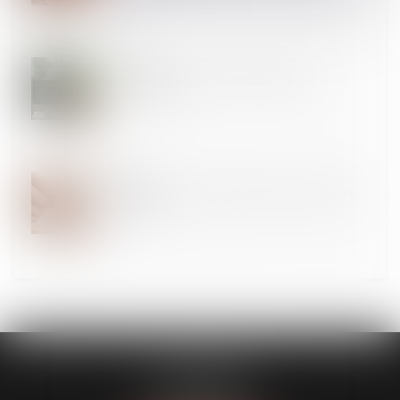
03
JUIL.
Arrêt maladie : rupture conventionnelle et
discrimination
29
MAI
Incapacité permanente professionnelle : les règles
changent !
FL AVOCATS
30 rue Lacordaire