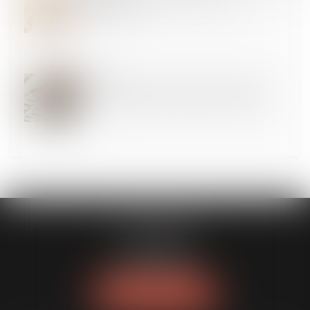
L’innovation au service du soin, pas en
remplacement
05
AOÛT
Praticien et auxiliaire médical : plafonnement des
sommes payées par carte bancaire à l’Urssaf !
FL AVOCATS
30 rue Lacordaire
75015 PARIS 15
Tél :
01 77 14 04 95
NOUS LOCALISER