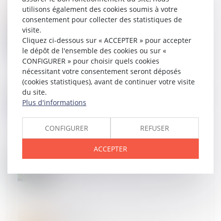
utilisons également des cookies soumis à votre
consentement pour collecter des statistiques de
19
MAI
visite.
L'avenant 11, qui revalorise les IDEL, est publié
Cliquez ci-dessous sur « ACCEPTER » pour accepter
le dépôt de l'ensemble des cookies ou sur «
CONFIGURER » pour choisir quels cookies
nécessitant votre consentement seront déposés
(cookies statistiques), avant de continuer votre visite
12
MAI
du site.
Certification périodique : Attention aux échéances ! |
Plus d'informations
Infirmiers.com | Formation professionnelle
CONFIGURER
REFUSER
ACCEPTER
09
SEPT.
SSIAD Services de soins infirmiers à domicile : des
services en mutation pour un meilleur maintien à
domicile
02
SEPT.