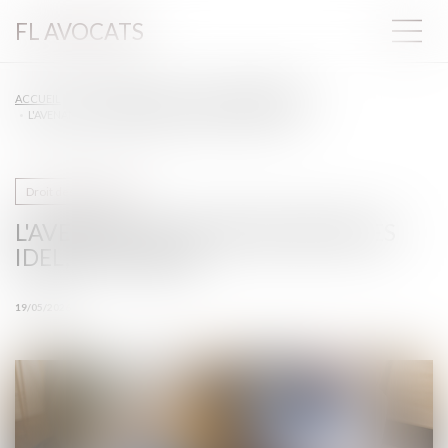
FL AVOCATS
ACCUEIL
DROIT DE LA SANTÉ
DROIT DES INFIRMIERS
L'AVENANT 11, QUI REVALORISE LES IDEL, EST PUBLIÉ
Droit des infirmiers
L'AVENANT 11, QUI REVALORISE LES
IDEL, EST PUBLIÉ
19/05/2026