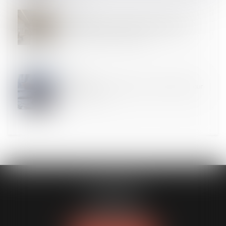
21
AOÛT
Permanence des soins dans les établissements
publics de santé et les EHPAD : de nouvelles
dispositions entrent en vigueur
24
JUIL.
Médicaments : réductions de prix reconduites pour
les pharmacies !
FL AVOCATS
30 rue Lacordaire
75015 PARIS 15
Tél :
01 77 14 04 95