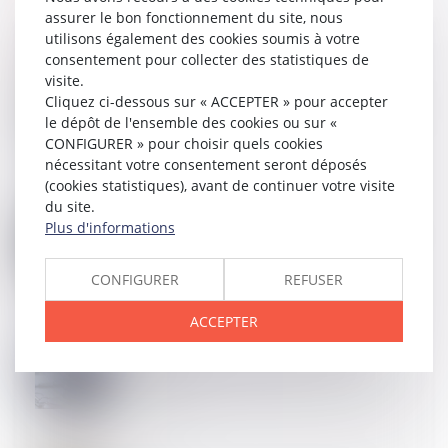
assurer le bon fonctionnement du site, nous
utilisons également des cookies soumis à votre
consentement pour collecter des statistiques de
visite.
25
SEPT.
Cliquez ci-dessous sur « ACCEPTER » pour accepter
Accès aux soins : nouvelle obligation de déclaration
le dépôt de l'ensemble des cookies ou sur «
avant l’arrêt d’activité des praticiens
CONFIGURER » pour choisir quels cookies
nécessitant votre consentement seront déposés
(cookies statistiques), avant de continuer votre visite
du site.
11
SEPT.
Plus d'informations
Violences contre les soignants : un nouveau cadre
pénal renforcé
CONFIGURER
REFUSER
ACCEPTER
04
SEPT.
QPC et usage illicite de stupéfiants : la Cour de
cassation valide la latitude du procureur de la
République !