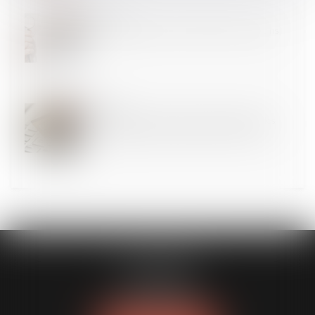
06
AOÛT
Justice disciplinaire et harcèlement des médecins
05
AOÛT
Praticien et auxiliaire médical : plafonnement des
sommes payées par carte bancaire à l’Urssaf !
FL AVOCATS
30 rue Lacordaire
75015 PARIS 15
Tél :
01 77 14 04 95