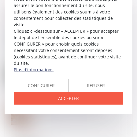
assurer le bon fonctionnement du site, nous
utilisons également des cookies soumis à votre
consentement pour collecter des statistiques de
visite.
20
AOÛT
Cliquez ci-dessous sur « ACCEPTER » pour accepter
Sous-caution : pas de salut dans le plan de
le dépôt de l'ensemble des cookies ou sur «
sauvegarde du débiteur principal
CONFIGURER » pour choisir quels cookies
nécessitant votre consentement seront déposés
(cookies statistiques), avant de continuer votre visite
du site.
19
AOÛT
Plus d'informations
Rupture conventionnelle et licenciement : quelle
indemnité est due au salarié ?
CONFIGURER
REFUSER
ACCEPTER
07
AOÛT
Santé publique : parution de l’arrêté relatif à
l’extension des espaces sans tabac