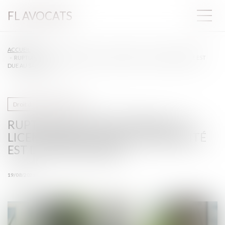
FL AVOCATS
ACCUEIL
RUPTURE CONVENTIONNELLE ET LICENCIEMENT : QUELLE INDEMNITÉ EST
DUE AU SALARIÉ ?
Droit du travail - Salariés
RUPTURE CONVENTIONNELLE ET
LICENCIEMENT : QUELLE INDEMNITÉ
EST DUE AU SALARIÉ ?
19/08/2025