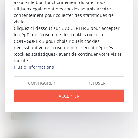
assurer le bon fonctionnement du site, nous
utilisons également des cookies soumis à votre
consentement pour collecter des statistiques de
visite.
22
MAI
Un ambulancier peut-il être expert judiciaire ?
Cliquez ci-dessous sur « ACCEPTER » pour accepter
le dépôt de l'ensemble des cookies ou sur «
CONFIGURER » pour choisir quels cookies
nécessitant votre consentement seront déposés
(cookies statistiques), avant de continuer votre visite
du site.
21
MAI
Proposition de loi visant à renforcer la sécurité des
Plus d'informations
professionnels de santé
CONFIGURER
REFUSER
ACCEPTER
20
MAI
La primo-prescription des infirmiers en pratique
avancée (IPA) désormais reconnue