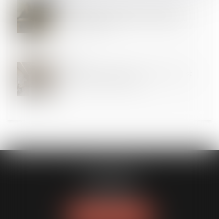
16
MAI
Amiante et préjudice d’anxiété : seul le nouvel
employeur est responsable si le dommage naît
après le transfert !
14
MAI
Expertise médicale judiciaire : l’avocat n’a pas sa
place lors de l’examen clinique
FL AVOCATS
30 rue Lacordaire
75015 PARIS 15
Tél :
01 77 14 04 95
NOUS LOCALISER