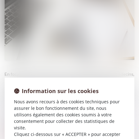
En focalisant sa réponse sur une contrainte imposée aux médecins,
le Pacte de lutte contre les déserts médicaux présenté par
François Bayrou, le Premier ministre, se fourvoie, estime le Syndicat
Information sur les cookies
national des professionnels infirmiers. Il appelle bien plutôt à miser
sur l'ensemble des soignants, et en premier lieu sur les infirmiers...
Nous avons recours à des cookies techniques pour
Source :
www.infirmiers.com
assurer le bon fonctionnement du site, nous
utilisons également des cookies soumis à votre
consentement pour collecter des statistiques de
visite.
Cliquez ci-dessous sur « ACCEPTER » pour accepter