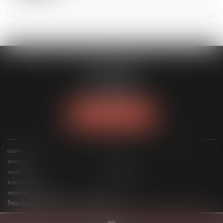
FL AVOCATS
30 rue Lacordaire
75015 PARIS 15
Tél :
01 77 14 04 95
NOUS LOCALISER
CABINET
AVOCAT
EXPERTISES
ACTUS
HONORAIRES
CONTACT
RDV EN LIGNE
PLAN DU SITE
MENTIONS LÉGALES
Septeo Digital & Services © 2024