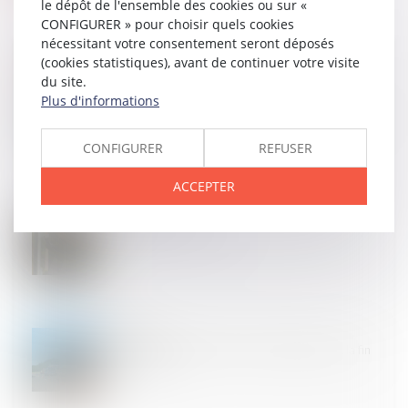
le dépôt de l'ensemble des cookies ou sur «
CONFIGURER » pour choisir quels cookies
nécessitant votre consentement seront déposés
(cookies statistiques), avant de continuer votre visite
du site.
Plus d'informations
14
MAI
Pour une solution collective avec les soignants contre
les déserts médicaux
CONFIGURER
REFUSER
ACCEPTER
13
MAI
Tarification AT-MP 2025
12
MAI
Le délit d’homicide routier sera appliqué avant la fin
de l’année