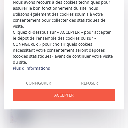
Nous avons recours à des cookies techniques pour
assurer le bon fonctionnement du site, nous
utilisons également des cookies soumis à votre
consentement pour collecter des statistiques de
visite.
Cliquez ci-dessous sur « ACCEPTER » pour accepter
11
SEPT.
Violences contre les soignants : un nouveau cadre
le dépôt de l'ensemble des cookies ou sur «
pénal renforcé
CONFIGURER » pour choisir quels cookies
nécessitant votre consentement seront déposés
(cookies statistiques), avant de continuer votre visite
du site.
Plus d'informations
11
SEPT.
Usage des substances psychoactives : prévention
en milieu professionnel
CONFIGURER
REFUSER
ACCEPTER
10
SEPT.
Médicaments dangereux : une liste pour mieux
prévenir les risques pour les soignants