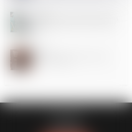
09
SEPT.
SSIAD Services de soins infirmiers à domicile : des
services en mutation pour un meilleur maintien à
domicile
05
SEPT.
Lutte contre les accidents du travail graves et
mortels : du nouveau !
FL AVOCATS
30 rue Lacordaire
75015 PARIS 15