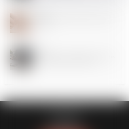
29
MAI
Incapacité permanente professionnelle : les règles
changent !
28
MAI
Médecine du travail : modification des attestations
de suivi de l’état de santé des salariés
FL AVOCATS
30 rue Lacordaire
75015 PARIS 15