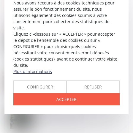
Nous avons recours à des cookies techniques pour
assurer le bon fonctionnement du site, nous
utilisons également des cookies soumis à votre
consentement pour collecter des statistiques de
visite.
Cliquez ci-dessous sur « ACCEPTER » pour accepter
16
JUIN
La protection de la salariée enceinte prime sur
le dépôt de l'ensemble des cookies ou sur «
l’obligation alléguée de loyauté
CONFIGURER » pour choisir quels cookies
nécessitant votre consentement seront déposés
(cookies statistiques), avant de continuer votre visite
du site.
Plus d'informations
10
JUIN
Représentant de section syndicale : la protection ne
renaît pas après réintégration
CONFIGURER
REFUSER
ACCEPTER
10
JUIN
Les pertes de revenus des parents aidants ne sont
pas toujours indemnisables