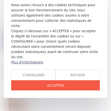
Nous avons recours à des cookies techniques pour
assurer le bon fonctionnement du site, nous
utilisons également des cookies soumis à votre
consentement pour collecter des statistiques de
visite.
Cliquez ci-dessous sur « ACCEPTER » pour accepter
21
JUIL.
le dépôt de l'ensemble des cookies ou sur «
La création d’un délit d’homicide routier adoptée par
CONFIGURER » pour choisir quels cookies
le Parlement
nécessitant votre consentement seront déposés
(cookies statistiques), avant de continuer votre visite
du site.
Plus d'informations
18
JUIL.
Licenciement contesté : attention, l’action contre la
CPAM n’interrompt pas le délai contre l’employeur
CONFIGURER
REFUSER
ACCEPTER
17
JUIL.
La durée d’exposition s’apprécie à la date de la
déclaration, pas à celle de la première constatation
médicale