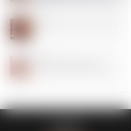
17
JUIL.
Santé publique : extension des espaces sans tabac
16
JUIL.
Accès direct aux kinésithérapeutes : une
expérimentation lancée dans 20 départements
FL AVOCATS
30 rue Lacordaire