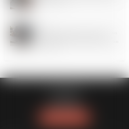
les motifs coûte cher
12
JUIN
Vers une génération sans tabac : des espaces sans
tabac dès le 1er juillet 2025 et de nouvelles
mesures pour renforcer la prévention et la protection
des plus jeunes
FL AVOCATS
30 rue Lacordaire
75015 PARIS 15
Tél :
01 77 14 04 95
NOUS LOCALISER