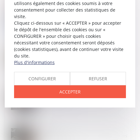
utilisons également des cookies soumis à votre
consentement pour collecter des statistiques de
17
JUIN
Profession d'infirmier Proposition de loi
visite.
Cliquez ci-dessous sur « ACCEPTER » pour accepter
le dépôt de l'ensemble des cookies ou sur «
CONFIGURER » pour choisir quels cookies
nécessitant votre consentement seront déposés
(cookies statistiques), avant de continuer votre visite
17
JUIN
du site.
Maintien du contrat de travail en cas de changement
de prestataire et licenciement abusif
Plus d'informations
CONFIGURER
REFUSER
16
JUIN
ACCEPTER
Taxi verbalisé : seul un service effectif justifie
l’absence de ceinture !
13
JUIN
Obligation de sécurité : quand la contradiction dans