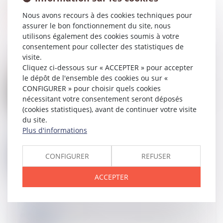
Nous avons recours à des cookies techniques pour
assurer le bon fonctionnement du site, nous
utilisons également des cookies soumis à votre
consentement pour collecter des statistiques de
visite.
Cliquez ci-dessous sur « ACCEPTER » pour accepter
le dépôt de l'ensemble des cookies ou sur «
26
JUIN
Obligation de sécurité : l’employeur doit vérifier
CONFIGURER » pour choisir quels cookies
l’effectivité des préconisations du médecin du travail
nécessitant votre consentement seront déposés
(cookies statistiques), avant de continuer votre visite
du site.
Plus d'informations
26
JUIN
L’absence de décision légale dans les 72 heures
CONFIGURER
REFUSER
rend illégale la poursuite des soins sans
consentement
ACCEPTER
25
JUIN
Cadre de prescription compassionnelle : la
procédure à suivre pour les traitements concernés