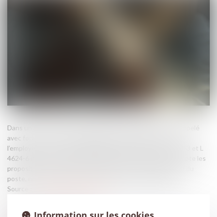
Dans un arrêt rendu le 11 juin 2025, la chambre sociale a rappelé
avec force la portée de l’obligation de sécurité pesant sur
l’employeur, en ce qu’en vertu des articles L 4121-1, L 4624-3 et L
4624-6 du Code du travail, l’employeur doit prendre en compte les
propositions du médecin du travail concernant l’adaptation du
poste, notamment en lien avec l’état de santé du salarié...
Source :
www.lemag-juridique.com
Information sur les cookies