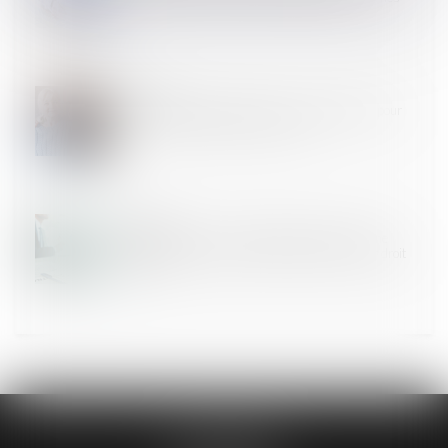
24
JUIN
Infirmière et soins infirmiers : une redéfinition pour
renforcer l'identité de la profession
24
JUIN
Action paulienne : l’homologation judiciaire d’une
transaction ne prive pas les créanciers de leur droit
d’agir
FL AVOCATS