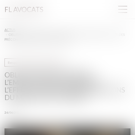
FL AVOCATS
ACTUS
OBLIGATION DE SÉCURITÉ : L’EMPLOYEUR DOIT VÉRIFIER L’EFFECTIVITÉ DES
PRÉCONISATIONS DU MÉDECIN DU TRAVAIL
Responsabilité accident du travail
OBLIGATION DE SÉCURITÉ :
L’EMPLOYEUR DOIT VÉRIFIER
L’EFFECTIVITÉ DES PRÉCONISATIONS
DU MÉDECIN DU TRAVAIL
26/06/2025