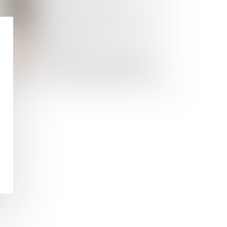
03
JUIL.
Fin de vie : la loi sur l’aide à mourir
adoptée en première lecture par
l’Assemblée nationale
01
JUIL.
Les infirmiers scolaires exigent la
reconnaissance de leur exercice
comme spécialité | Infirmiers.com |
Profession IDE | Actualité sociale