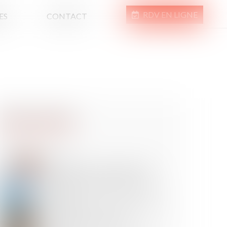
RDV EN LIGNE
ES
CONTACT
08
JUIL.
La Cour de cassation rappelle les
conséquences juridiques d’une
condition suspensive non réalisée
07
JUIL.
Accident de la route : la faute grave
du conducteur ne suffit pas à
exclure l’indemnisation