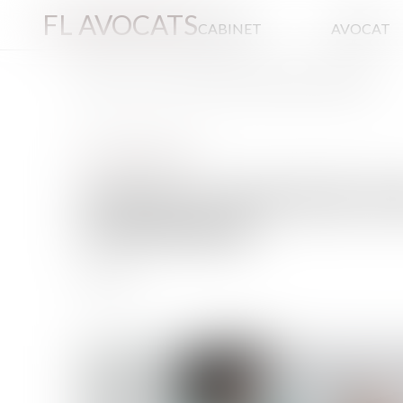
FL AVOCATS
CABINET
AVOCAT
ACTUS
LOI DU 27 JUIN 2025 SUR LA PROFESSION D'INFIRMIER
Droit des infirmiers
LOI DU 27 JUIN 2025 S
D'INFIRMIER
08/07/2025