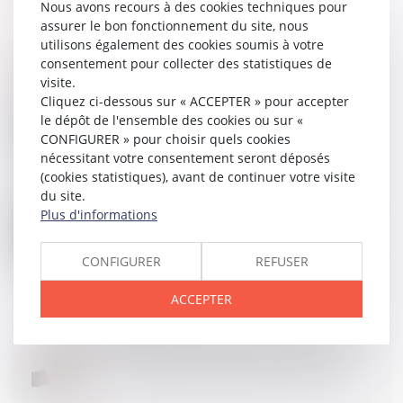
Nous avons recours à des cookies techniques pour
assurer le bon fonctionnement du site, nous
utilisons également des cookies soumis à votre
consentement pour collecter des statistiques de
visite.
Cliquez ci-dessous sur « ACCEPTER » pour accepter
15
JUIL.
Certificats de décès : les IDEL désormais
le dépôt de l'ensemble des cookies ou sur «
rémunérées
CONFIGURER » pour choisir quels cookies
nécessitant votre consentement seront déposés
(cookies statistiques), avant de continuer votre visite
du site.
Plus d'informations
15
JUIL.
Accident vélo-voiture : qui est responsable et quelle
indemnisation ?
CONFIGURER
REFUSER
ACCEPTER
15
JUIL.
Même sur demande du client, une réparation non
conforme engage la responsabilité du garagiste !