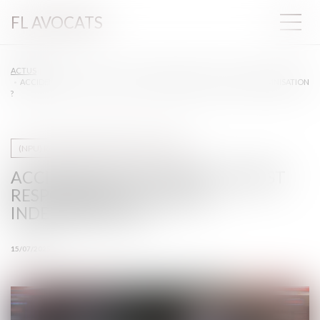
FL AVOCATS
ACTUS
ACCIDENT VÉLO-VOITURE : QUI EST RESPONSABLE ET QUELLE INDEMNISATION
?
(NPU) Responsabilité accidents de la route
ACCIDENT VÉLO-VOITURE : QUI EST
RESPONSABLE ET QUELLE
INDEMNISATION ?
15/07/2025