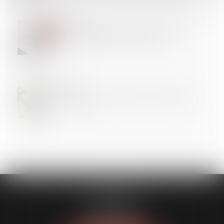
09
JUIL.
Information annuelle de la caution : le nom de la
caution doit figurer sur la liste d’envoi !
09
JUIL.
La télémédecine, une solution pour faciliter l'accès
aux soins ?
FL AVOCATS
30 rue Lacordaire
75015 PARIS 15