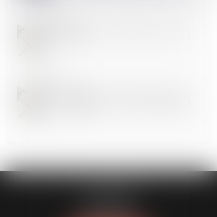
03
SEPT.
Soins palliatifs : l'expérimentation des urgences à
domicile
27
AOÛT
Transition de genre : la HAS publie les premières
recommandations sur la prise en charge médicale
de l’adulte
FL AVOCATS
30 rue Lacordaire
75015 PARIS 15