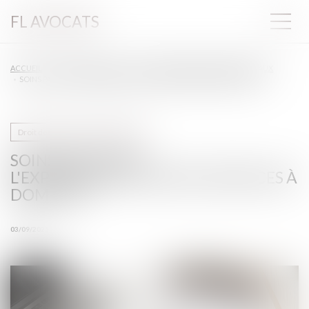
FL AVOCATS
ACCUEIL
DROIT DE LA SANTÉ
DROIT DES PROFESSIONNELS LIBÉRAUX
SOINS PALLIATIFS : L'EXPÉRIMENTATION DES URGENCES À DOMICILE
Droit des professionnels libéraux
SOINS PALLIATIFS :
L'EXPÉRIMENTATION DES URGENCES À
DOMICILE
03/09/2025