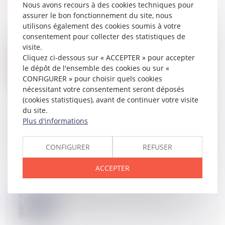
Nous avons recours à des cookies techniques pour
assurer le bon fonctionnement du site, nous
utilisons également des cookies soumis à votre
consentement pour collecter des statistiques de
visite.
Cliquez ci-dessous sur « ACCEPTER » pour accepter
13
MAI
Vente en ligne de médicaments à usage humain et
le dépôt de l'ensemble des cookies ou sur «
vétérinaires : les pharmaciens concernés par de
CONFIGURER » pour choisir quels cookies
nouvelles dispositions
nécessitant votre consentement seront déposés
(cookies statistiques), avant de continuer votre visite
du site.
Plus d'informations
17
SEPT.
Lutte contre les déserts médicaux : un médecin près
de chez vous
CONFIGURER
REFUSER
ACCEPTER
10
SEPT.
Médicaments dangereux : une liste pour mieux
prévenir les risques pour les soignants