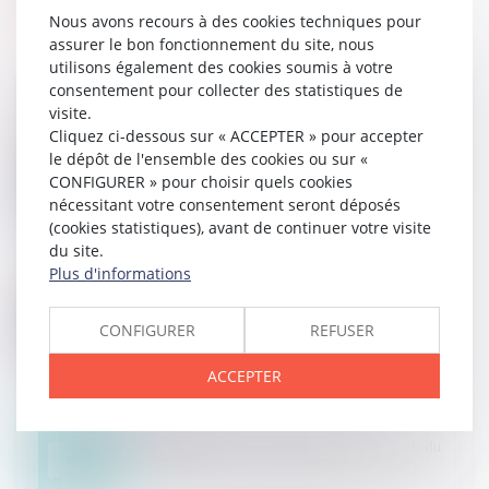
Nous avons recours à des cookies techniques pour
assurer le bon fonctionnement du site, nous
utilisons également des cookies soumis à votre
consentement pour collecter des statistiques de
visite.
Cliquez ci-dessous sur « ACCEPTER » pour accepter
24
JUIN
le dépôt de l'ensemble des cookies ou sur «
Infirmière et soins infirmiers : une redéfinition pour
CONFIGURER » pour choisir quels cookies
renforcer l'identité de la profession
nécessitant votre consentement seront déposés
(cookies statistiques), avant de continuer votre visite
du site.
Plus d'informations
17
JUIN
Profession d'infirmier Proposition de loi
CONFIGURER
REFUSER
ACCEPTER
10
JUIN
Députés et sénateurs s'accordent sur la refonte du
métier infirmier, en passe d'être actée