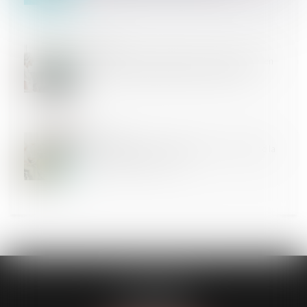
03
JUIN
Infirmiers et aides-soignants parmi les métiers en
tension qui ouvrent droit à un titre de séjour
27
MAI
Loi d’adaptation au droit européen : le secteur de la
santé également concerné
FL AVOCATS
30 rue Lacordaire