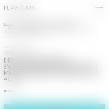
FL AVOCATS
ACCUEIL
DROIT DE LA SANTÉ
DROIT DES INFIRMIERS
DÉPUTÉS ET SÉNATEURS S'ACCORDENT SUR LA REFONTE DU MÉTIER
INFIRMIER, EN PASSE D'ÊTRE ACTÉE
Droit des infirmiers
DÉPUTÉS ET SÉNATEURS
S'ACCORDENT SUR LA REFONTE DU
MÉTIER INFIRMIER, EN PASSE D'ÊTRE
ACTÉE
10/06/2025